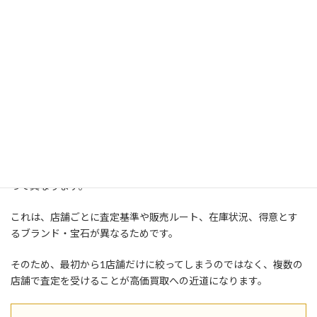
争が活
高価買取につながりやすい
店が多い地域
発
ポイント
神戸のような買取店が多いエリアでは、店舗同士が価格競争
を行うため、高額査定を狙いやすい環境といえます。
複数の買取店で査定額を比較しよう
ダイヤモンドの査定額は、同じ品物であっても買取店や査定士によ
って異なります。
これは、店舗ごとに査定基準や販売ルート、在庫状況、得意とす
るブランド・宝石が異なるためです。
そのため、最初から1店舗だけに絞ってしまうのではなく、複数の
店舗で査定を受けることが高価買取への近道になります。