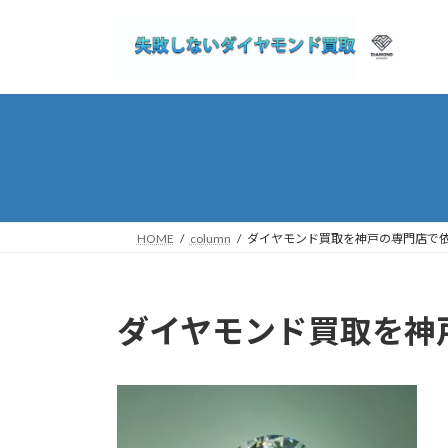
コ
ナ
ン
ビ
テ
ゲ
ン
ー
ツ
シ
へ
ョ
ス
ン
キ
に
ッ
移
プ
動
HOME
column
ダイヤモンド買取を神戸の専門店で
ダイヤモンド買取を神